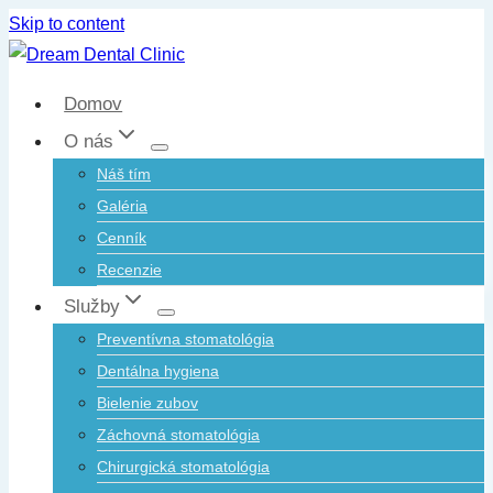
Skip to content
Domov
O nás
Náš tím
Galéria
Cenník
Recenzie
Služby
Preventívna stomatológia
Dentálna hygiena
Bielenie zubov
Záchovná stomatológia
Chirurgická stomatológia