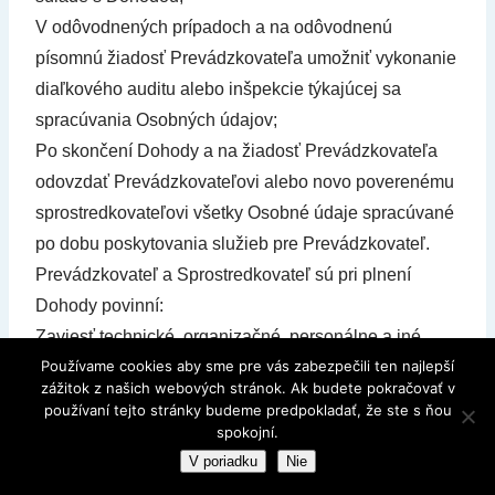
V odôvodnených prípadoch a na odôvodnenú
písomnú žiadosť Prevádzkovateľa umožniť vykonanie
diaľkového auditu alebo inšpekcie týkajúcej sa
spracúvania Osobných údajov;
Po skončení Dohody a na žiadosť Prevádzkovateľa
odovzdať Prevádzkovateľovi alebo novo poverenému
sprostredkovateľovi všetky Osobné údaje spracúvané
po dobu poskytovania služieb pre Prevádzkovateľ.
Prevádzkovateľ a Sprostredkovateľ sú pri plnení
Dohody povinní:
Zaviesť technické, organizačné, personálne a iné
Používame cookies aby sme pre vás zabezpečili ten najlepší
vhodné opatrenia v zmysle Nariadenia a Zákona, aby
zážitok z našich webových stránok. Ak budete pokračovať v
zaistili a boli schopní kedykoľvek doložiť, že
používaní tejto stránky budeme predpokladať, že ste s ňou
spracúvanie Osobných údajov je vykonávané v
spokojní.
súlade s Nariadením a Zákonom tak, aby nemohlo
V poriadku
Nie
dôjsť k neoprávnenému alebo náhodnému prístupu k