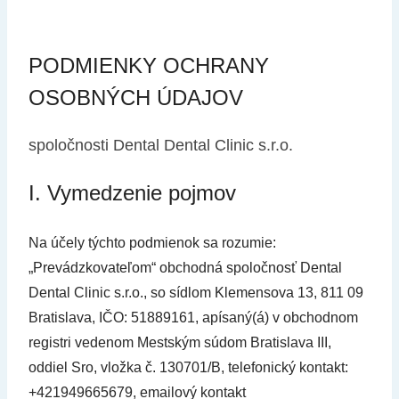
PODMIENKY OCHRANY
OSOBNÝCH ÚDAJOV
spoločnosti Dental Dental Clinic s.r.o.
I. Vymedzenie pojmov
Na účely týchto podmienok sa rozumie:
„Prevádzkovateľom“ obchodná spoločnosť Dental
Dental Clinic s.r.o., so sídlom Klemensova 13, 811 09
Bratislava, IČO: 51889161, apísaný(á) v obchodnom
registri vedenom Mestským súdom Bratislava III,
oddiel Sro, vložka č. 130701/B, telefonický kontakt:
+421949665679, emailový kontakt