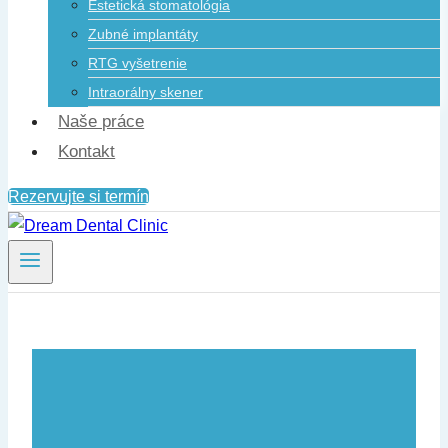
Estetická stomatológia
Zubné implantáty
RTG vyšetrenie
Intraorálny skener
Naše práce
Kontakt
Rezervujte si termín